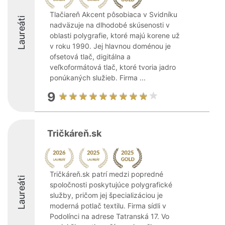
Tlačiareň Akcent pôsobiaca v Svidníku
Laureáti
nadväzuje na dlhodobé skúsenosti v
oblasti polygrafie, ktoré majú korene už
v roku 1990. Jej hlavnou doménou je
ofsetová tlač, digitálna a
veľkoformátová tlač, ktoré tvoria jadro
ponúkaných služieb. Firma ...
9
Tričkáreň.sk
Tričkáreň.sk patrí medzi popredné
Laureáti
spoločnosti poskytujúce polygrafické
služby, pričom jej špecializáciou je
moderná potlač textilu. Firma sídli v
Podolínci na adrese Tatranská 17. Vo