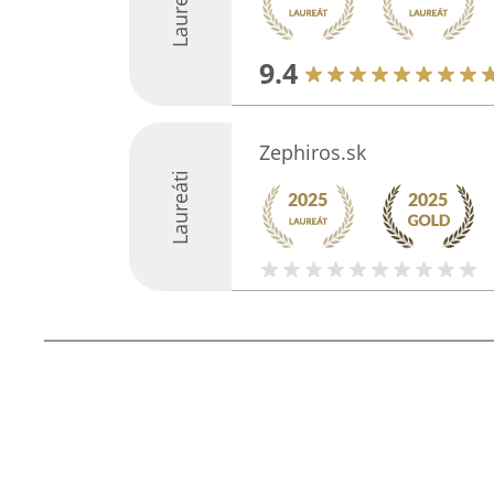
Laureáti
9.4
Zephiros.sk
Laureáti