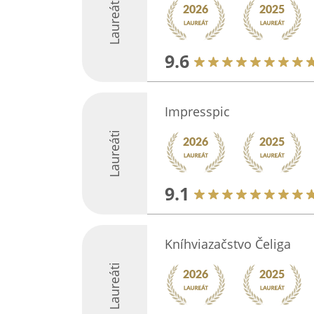
Laureáti
9.6
Impresspic
Laureáti
9.1
Kníhviazačstvo Čeliga
Laureáti