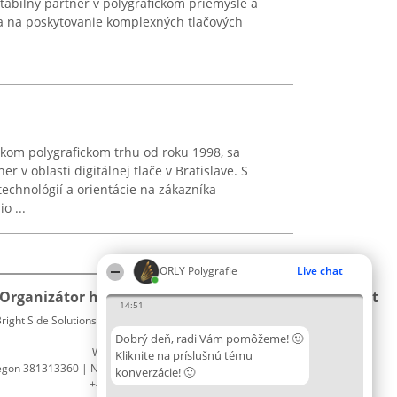
tabilný partner v polygrafickom priemysle a
a na poskytovanie komplexných tlačových
kom polygrafickom trhu od roku 1998, sa
r v oblasti digitálnej tlače v Bratislave. S
echnológií a orientácie na zákazníka
o ...
ORLY Polygrafie
Live chat
Organizátor hodnotenia
Hodnotenie
Kontakt
14:51
right Side Solutions sp. z o. o. sp. k.
Laureáti
Kontakt
ul. Ruska 22
Lista
Dobrý deň, radi Vám pomôžeme! 🙂
Wrocław 50-079
wszystkich
Kliknite na príslušnú tému
egon 381313360 | NIP 8943132676
Laureatów
konverzácie! 🙂
+48 508 492 400
Podmienky