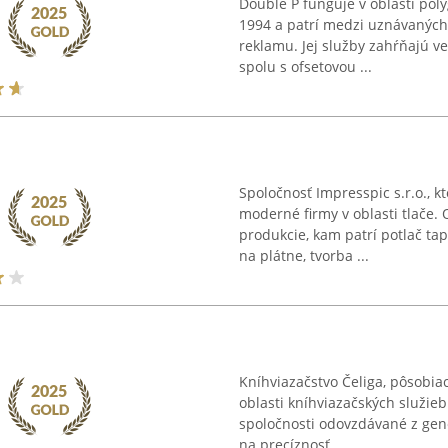
Double P funguje v oblasti pol
1994 a patrí medzi uznávaných 
reklamu. Jej služby zahŕňajú v
spolu s ofsetovou ...
Spoločnosť Impresspic s.r.o., k
moderné firmy v oblasti tlače. 
produkcie, kam patrí potlač ta
na plátne, tvorba ...
Kníhviazačstvo Čeliga, pôsobia
oblasti kníhviazačských služie
spoločnosti odovzdávané z gene
na precíznosť ...