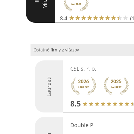
Miesto
III
8.4
(
Ostatné firmy z viťazov
CSL s. r. o.
Laureáti
8.5
Double P