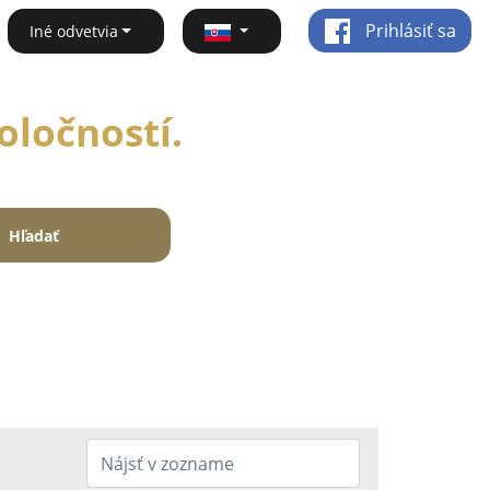
Prihlásiť sa
Iné odvetvia
oločností.
Hľadať