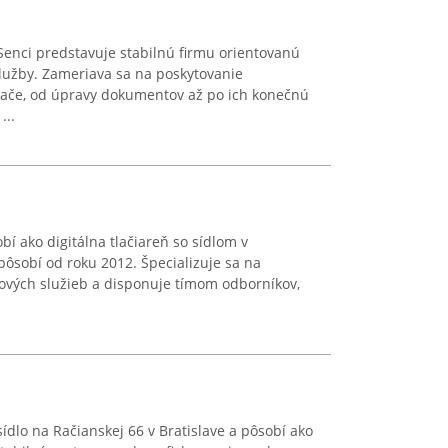
 Senci predstavuje stabilnú firmu orientovanú
služby. Zameriava sa na poskytovanie
tlače, od úpravy dokumentov až po ich konečnú
...
í ako digitálna tlačiareň so sídlom v
 pôsobí od roku 2012. Špecializuje sa na
ových služieb a disponuje tímom odborníkov,
sídlo na Račianskej 66 v Bratislave a pôsobí ako