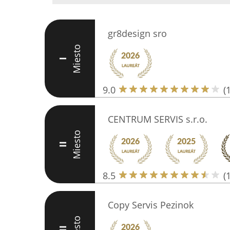
gr8design sro
Miesto
I
9.0
(
CENTRUM SERVIS s.r.o.
Miesto
II
8.5
(
Copy Servis Pezinok