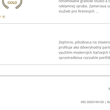
renomované grafické štúdio a s
reklamnej výrobe. Zameriava s
služieb pre firemných ...
Zephiros, pôsobiaca na slovens
profiluje ako dôveryhodný partne
využitím moderných tlačových t
sprostredkúva rozsiahle portfóli
B
KRS 0000749100 | R