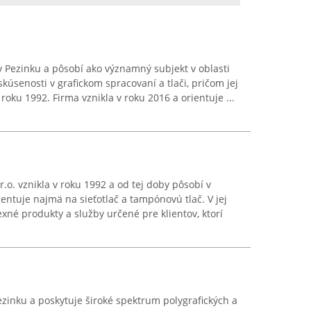
 v Pezinku a pôsobí ako významný subjekt v oblasti
skúsenosti v grafickom spracovaní a tlači, pričom jej
roku 1992. Firma vznikla v roku 2016 a orientuje ...
o. vznikla v roku 1992 a od tej doby pôsobí v
rientuje najmä na sieťotlač a tampónovú tlač. V jej
xné produkty a služby určené pre klientov, ktorí
ezinku a poskytuje široké spektrum polygrafických a