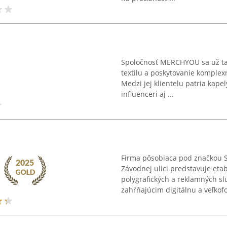
Spoločnosť MERCHYOU sa už tak
textilu a poskytovanie komplex
Medzi jej klientelu patria kape
influenceri aj ...
Firma pôsobiaca pod značkou S
Závodnej ulici predstavuje et
polygrafických a reklamných sl
zahŕňajúcim digitálnu a veľkofo