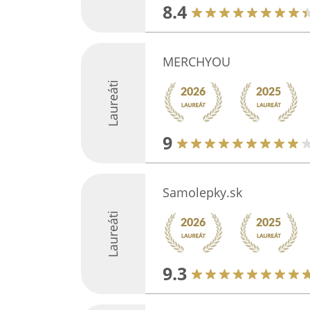
8.4
MERCHYOU
Laureáti
9
Samolepky.sk
Laureáti
9.3