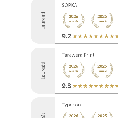
SOPKA
Laureáti
9.2
Tarawera Print
Laureáti
9.3
Typocon