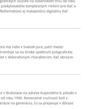
ygrafických služieb na slovenskom trhu od roku
poskytovateľov komplexných riešení pre tlač a
eľkoformátovú aj maloplošnú digitálnu tlač
torá má sídlo v Svätom Jure, patrí medzi
Orientuje sa na široké spektrum polygrafickej
piet s dekoratívnym charakterom, tlač obrazov
ce v Bratislave na adrese Kupeckého 6, pôsobí v
b od roku 1990. Remeselné zručnosti boli v
rácie na generáciu, čo sa prejavuje v dôraze