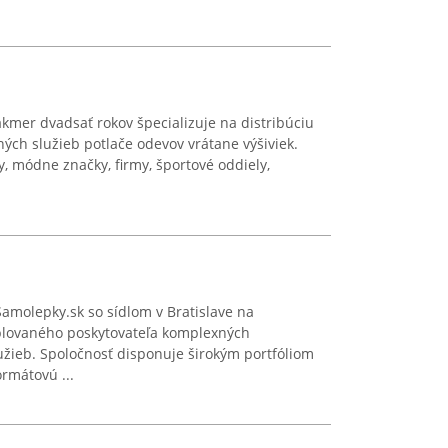
mer dvadsať rokov špecializuje na distribúciu
ných služieb potlače odevov vrátane výšiviek.
ly, módne značky, firmy, športové oddiely,
amolepky.sk so sídlom v Bratislave na
ablovaného poskytovateľa komplexných
užieb. Spoločnosť disponuje širokým portfóliom
rmátovú ...