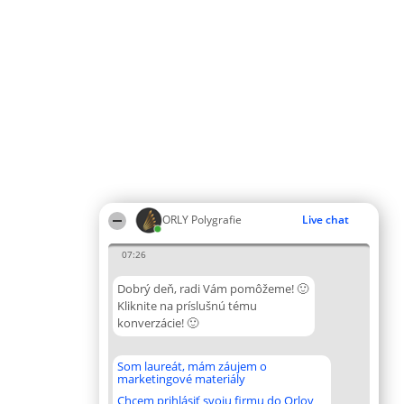
ORLY Polygrafie
Live chat
07:26
Dobrý deň, radi Vám pomôžeme! 🙂
Kliknite na príslušnú tému
konverzácie! 🙂
Som laureát, mám záujem o
marketingové materiály
Chcem prihlásiť svoju firmu do Orlov