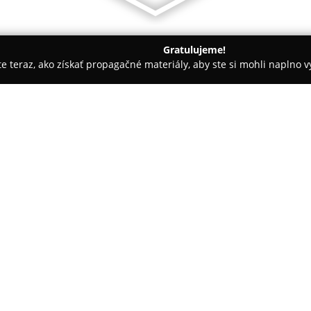
Gratulujeme!
ite teraz, ako získať propagačné materiály, aby ste si mohli naplno 
spoločností.
Avest s.r.o
O spoločnosti:
Spoločnosť
Avest s.r.o.
pôsobí 
stabilných partnerov v oblasti
polygrafických technológií, kto
výsledných produktov. Medzi hlav
na potlač textílií a plochých ma
Firma rozšírila svoje služby o 
sublimácia s použitím digitálne