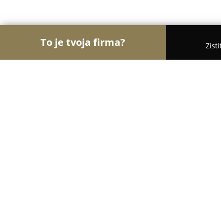
To je tvoja firma?
Zist
Orly Polygrafie
Rebríček najlepšie hodnotených 
Avest s.r.o
8.2
(8)
Ožďany, Jesenského 13
Zobraziť telefónne číslo