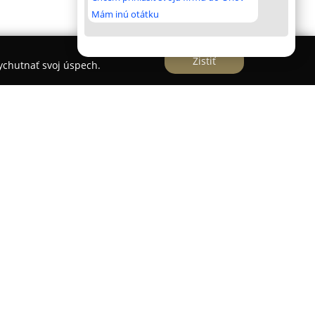
Mám inú otátku
Zistiť
vychutnať svoj úspech.
v Rimavskej Sobote už 25 rokov a patrí medzi
 polygrafie a potlače. Zameriava sa na množstvo
ré jej umožňujú dosahovať vysokú kvalitu
né oblasti činnosti patrí sieťotlač, ktorá slúži
teriálov.
moderné techniky, medzi ktoré patrí vyšívanie,
j tlačiarne MIMAKI JV 300, tampoprint pre potlač