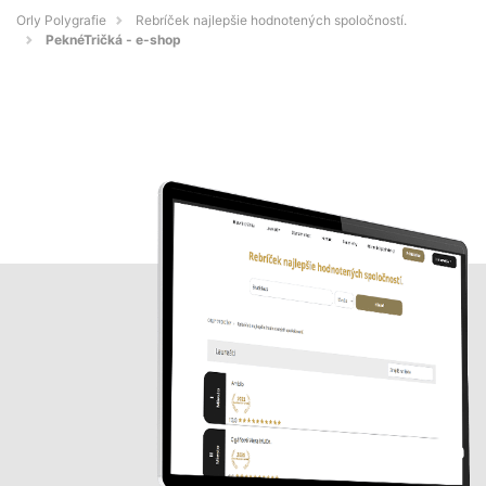
Orly Polygrafie
Rebríček najlepšie hodnotených spoločností.
PeknéTričká - e-shop