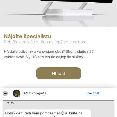
Nájdite špecialistu
Rebríček združuje tých najlepších v odbore
Hľadáte odborníka vo svojom okolí? Skontrolujte náš
vyhľadávač. Využívajte len tie najlepšie služby.
Hľadať
ORLY Polygrafie
Live chat
02:33
Organizátor hodnotenia
Hodnotenie
Kontakt
Dobrý deň, radi Vám pomôžeme! 🙂 Kliknite na
Bright Side Solutions sp. z o.
Laureáti
Kontakt