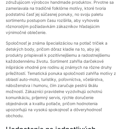
združujúcom výrobcov handmade produktov. Prvotne sa
zameriavala na tradičné folklórne motívy, ktoré tvoria
podstatnú časť jej súčasnej ponuky, no svoju paletu
sortimentu postupom času rozšírila, aby vyhovela
rôznorodým požiadavkám zákazníkov hľadajúcim
výnimočné oblečenie.
Spoločnosť je známa špecializáciou na potlač tričiek a
detských body, pričom dôraz kladie na to, aby jej
produkty prispievali k pozitívnejšiemu a radostnejšiemu
každodennému životu. Sortiment zahŕňa darčekové
inšpirácie vhodné pre rodinu aj známych na rôzne druhy
príležitostí. Tematická ponuka spoločnosti zahŕňa motívy z
oblastí auto-moto, turistiky, poľovníctva, včelárstva,
náboženstva i humoru, čím zaručuje pestrú škálu
možností. Zákazníci pravidelne vyzdvihujú ochotnú
komunikáciu, príjemný servis, rýchle doručenie
objednávok a kvalitu potlače, pričom hodnotenia
upozorňujú na vysokú spokojnosť a dôveryhodnosť
obchodu.