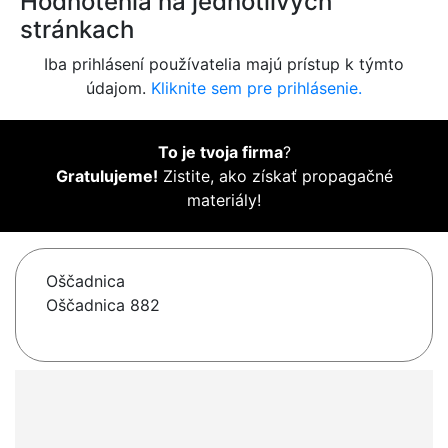
Hodnotenia na jednotlivých
stránkach
Iba prihlásení používatelia majú prístup k týmto
údajom.
Kliknite sem pre prihlásenie.
To je tvoja firma
?
Gratulujeme!
Zistite, ako získať propagačné
materiály!
Oščadnica
Oščadnica 882