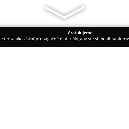
Gratulujeme!
ite teraz, ako získať propagačné materiály, aby ste si mohli naplno 
spoločností.
BITTER STUDIOS
O spoločnosti:
BITTER STUDIOS
sa zameriava 
už od roku 1991, čím disponuj
poskytuje spoľahlivé a jedinečn
úvodného návrhu až po realiza
spoločnosti sú nepretržitá dost
prístup a spoľahlivosť, čo oceňuj