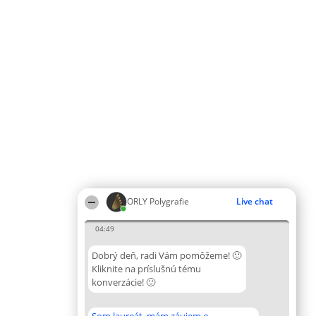
ORLY Polygrafie
Live chat
04:49
Dobrý deň, radi Vám pomôžeme! 🙂
Kliknite na príslušnú tému
konverzácie! 🙂