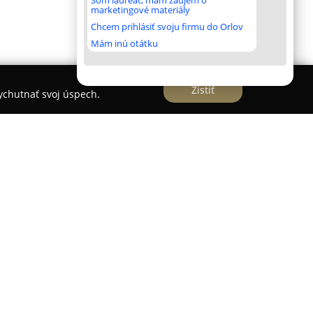
Som laureát, mám záujem o
marketingové materiály
Chcem prihlásiť svoju firmu do Orlov
Mám inú otátku
Zistiť
vychutnať svoj úspech.
na remeselnú výrobu reklamy a pôsobí na trhu
e rozsiahlymi skúsenosťami v odbore. Firma
é služby, ktoré zahŕňajú všetky fázy projektu – od
čný proces. Kľúčovými charakteristikami
upnosť, dôraz na vysokú kvalitu, individuálny
ú jej klienti.