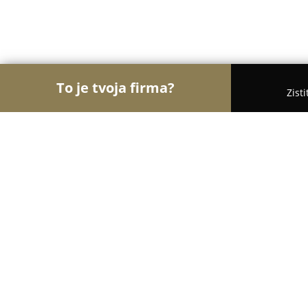
To je tvoja firma?
Zist
Orly Polygrafie
Rebríček najlepšie hodnotených 
BITTER STUDIOS
8.3
(9)