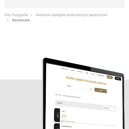
Orly Polygrafie
Rebríček najlepšie hodnotených spoločností.
Sevencats