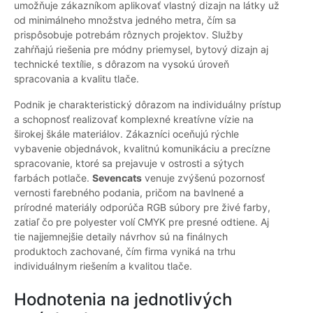
umožňuje zákazníkom aplikovať vlastný dizajn na látky už
od minimálneho množstva jedného metra, čím sa
prispôsobuje potrebám rôznych projektov. Služby
zahŕňajú riešenia pre módny priemysel, bytový dizajn aj
technické textílie, s dôrazom na vysokú úroveň
spracovania a kvalitu tlače.
Podnik je charakteristický dôrazom na individuálny prístup
a schopnosť realizovať komplexné kreatívne vízie na
širokej škále materiálov. Zákazníci oceňujú rýchle
vybavenie objednávok, kvalitnú komunikáciu a precízne
spracovanie, ktoré sa prejavuje v ostrosti a sýtych
farbách potlače.
Sevencats
venuje zvýšenú pozornosť
vernosti farebného podania, pričom na bavlnené a
prírodné materiály odporúča RGB súbory pre živé farby,
zatiaľ čo pre polyester volí CMYK pre presné odtiene. Aj
tie najjemnejšie detaily návrhov sú na finálnych
produktoch zachované, čím firma vyniká na trhu
individuálnym riešením a kvalitou tlače.
Hodnotenia na jednotlivých