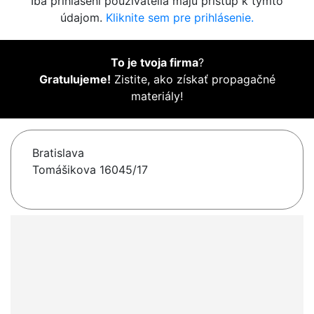
Iba prihlásení používatelia majú prístup k týmto
údajom.
Kliknite sem pre prihlásenie.
To je tvoja firma
?
Gratulujeme!
Zistite, ako získať propagačné
materiály!
Bratislava
Tomášikova 16045/17