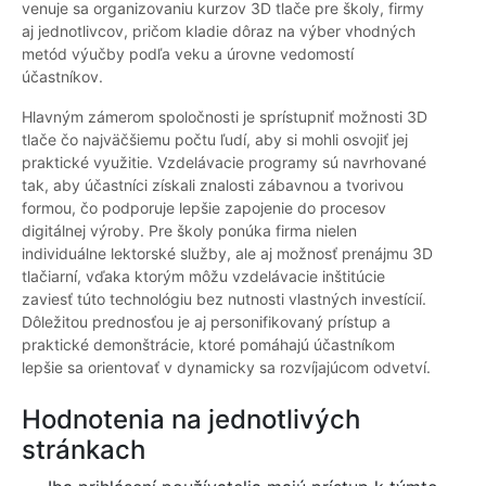
venuje sa organizovaniu kurzov 3D tlače pre školy, firmy
aj jednotlivcov, pričom kladie dôraz na výber vhodných
metód výučby podľa veku a úrovne vedomostí
účastníkov.
Hlavným zámerom spoločnosti je sprístupniť možnosti 3D
tlače čo najväčšiemu počtu ľudí, aby si mohli osvojiť jej
praktické využitie. Vzdelávacie programy sú navrhované
tak, aby účastníci získali znalosti zábavnou a tvorivou
formou, čo podporuje lepšie zapojenie do procesov
digitálnej výroby. Pre školy ponúka firma nielen
individuálne lektorské služby, ale aj možnosť prenájmu 3D
tlačiarní, vďaka ktorým môžu vzdelávacie inštitúcie
zaviesť túto technológiu bez nutnosti vlastných investícií.
Dôležitou prednosťou je aj personifikovaný prístup a
praktické demonštrácie, ktoré pomáhajú účastníkom
lepšie sa orientovať v dynamicky sa rozvíjajúcom odvetví.
Hodnotenia na jednotlivých
stránkach