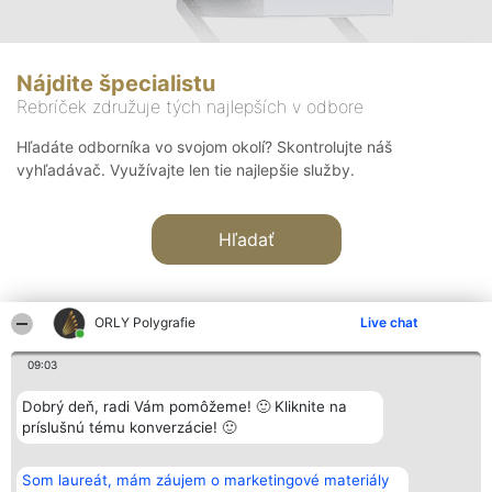
Nájdite špecialistu
Rebríček združuje tých najlepších v odbore
Hľadáte odborníka vo svojom okolí? Skontrolujte náš
vyhľadávač. Využívajte len tie najlepšie služby.
Hľadať
ORLY Polygrafie
Live chat
09:03
Organizátor hodnotenia
Hodnotenie
Kontakt
Dobrý deň, radi Vám pomôžeme! 🙂 Kliknite na
Bright Side Solutions sp. z o.
Laureáti
Kontakt
príslušnú tému konverzácie! 🙂
o. sp. k.
Lista
ul. Ruska 22
wszystkich
Wrocław 50-079
Laureatów
Som laureát, mám záujem o marketingové materiály
KRS 0000749100 | Regon
Podmienky