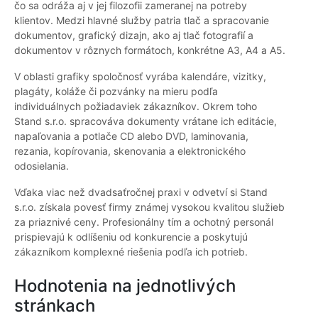
čo sa odráža aj v jej filozofii zameranej na potreby
klientov. Medzi hlavné služby patria tlač a spracovanie
dokumentov, grafický dizajn, ako aj tlač fotografií a
dokumentov v rôznych formátoch, konkrétne A3, A4 a A5.
V oblasti grafiky spoločnosť vyrába kalendáre, vizitky,
plagáty, koláže či pozvánky na mieru podľa
individuálnych požiadaviek zákazníkov. Okrem toho
Stand s.r.o. spracováva dokumenty vrátane ich editácie,
napaľovania a potlače CD alebo DVD, laminovania,
rezania, kopírovania, skenovania a elektronického
odosielania.
Vďaka viac než dvadsaťročnej praxi v odvetví si Stand
s.r.o. získala povesť firmy známej vysokou kvalitou služieb
za priaznivé ceny. Profesionálny tím a ochotný personál
prispievajú k odlíšeniu od konkurencie a poskytujú
zákazníkom komplexné riešenia podľa ich potrieb.
Hodnotenia na jednotlivých
stránkach