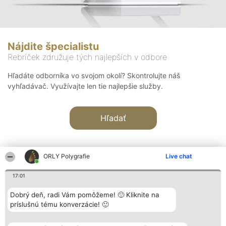
Nájdite špecialistu
Rebríček združuje tých najlepších v odbore
Hľadáte odborníka vo svojom okolí? Skontrolujte náš
vyhľadávač. Využívajte len tie najlepšie služby.
Hľadať
ORLY Polygrafie
Live chat
17:01
Organizátor hodnotenia
Hodnotenie
Kontakt
Dobrý deň, radi Vám pomôžeme! 🙂 Kliknite na
Bright Side Solutions sp. z o.
Laureáti
Kontakt
príslušnú tému konverzácie! 🙂
o. sp. k.
Lista
ul. Ruska 22
wszystkich
Wrocław 50-079
Laureatów