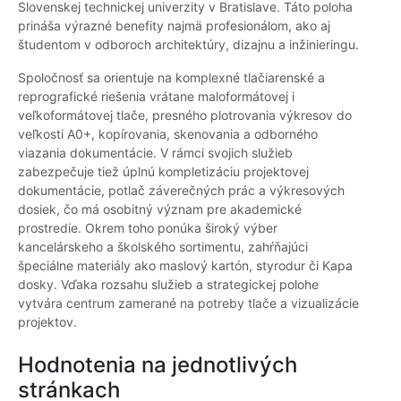
Slovenskej technickej univerzity v Bratislave. Táto poloha
prináša výrazné benefity najmä profesionálom, ako aj
študentom v odboroch architektúry, dizajnu a inžinieringu.
Spoločnosť sa orientuje na komplexné tlačiarenské a
reprografické riešenia vrátane maloformátovej i
veľkoformátovej tlače, presného plotrovania výkresov do
veľkosti A0+, kopírovania, skenovania a odborného
viazania dokumentácie. V rámci svojich služieb
zabezpečuje tiež úplnú kompletizáciu projektovej
dokumentácie, potlač záverečných prác a výkresových
dosiek, čo má osobitný význam pre akademické
prostredie. Okrem toho ponúka široký výber
kancelárskeho a školského sortimentu, zahŕňajúci
špeciálne materiály ako maslový kartón, styrodur či Kapa
dosky. Vďaka rozsahu služieb a strategickej polohe
vytvára centrum zamerané na potreby tlače a vizualizácie
projektov.
Hodnotenia na jednotlivých
stránkach