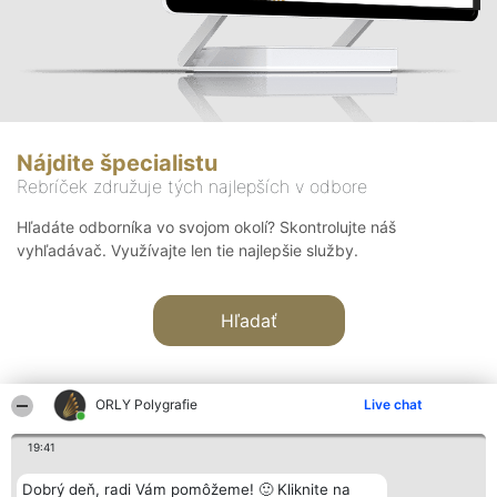
Nájdite špecialistu
Rebríček združuje tých najlepších v odbore
Hľadáte odborníka vo svojom okolí? Skontrolujte náš
vyhľadávač. Využívajte len tie najlepšie služby.
Hľadať
ORLY Polygrafie
Live chat
19:41
Organizátor hodnotenia
Hodnotenie
Kontakt
Dobrý deň, radi Vám pomôžeme! 🙂 Kliknite na