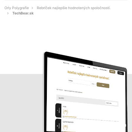
Orly Polygrafie
Rebríček najlepšie hodnotených spoločností.
TechBear.sk