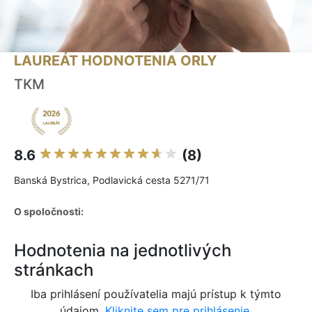
LAUREÁT HODNOTENIA ORLY
TKM
8.6
(8)
Banská Bystrica, Podlavická cesta 5271/71
O spoločnosti:
Hodnotenia na jednotlivých
stránkach
Iba prihlásení používatelia majú prístup k týmto
údajom.
Kliknite sem pre prihlásenie.