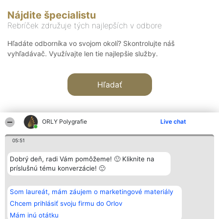
Nájdite špecialistu
Rebríček združuje tých najlepších v odbore
Hľadáte odborníka vo svojom okolí? Skontrolujte náš
vyhľadávač. Využívajte len tie najlepšie služby.
Hľadať
ORLY Polygrafie
Live chat
05:51
Organizátor hodnotenia
Hodnotenie
Kontakt
Dobrý deň, radi Vám pomôžeme! 🙂 Kliknite na
Bright Side Solutions sp. z o.
Laureáti
Kontakt
príslušnú tému konverzácie! 🙂
o. sp. k.
Lista
ul. Ruska 22
wszystkich
Wrocław 50-079
Laureatów
Som laureát, mám záujem o marketingové materiály
KRS 0000749100 | Regon
Podmienky
381313360 | NIP 8943132676
Obchodné
Chcem prihlásiť svoju firmu do Orlov
+48 508 492 400
podmienky
Mám inú otátku
Zásady