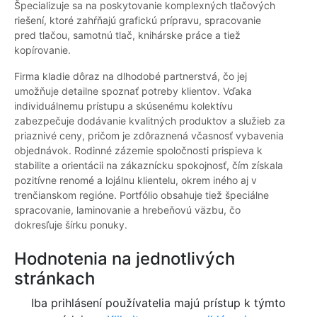
Špecializuje sa na poskytovanie komplexných tlačových
riešení, ktoré zahŕňajú grafickú prípravu, spracovanie
pred tlačou, samotnú tlač, knihárske práce a tiež
kopírovanie.
Firma kladie dôraz na dlhodobé partnerstvá, čo jej
umožňuje detailne spoznať potreby klientov. Vďaka
individuálnemu prístupu a skúsenému kolektívu
zabezpečuje dodávanie kvalitných produktov a služieb za
priaznivé ceny, pričom je zdôraznená včasnosť vybavenia
objednávok. Rodinné zázemie spoločnosti prispieva k
stabilite a orientácii na zákaznícku spokojnosť, čím získala
pozitívne renomé a lojálnu klientelu, okrem iného aj v
trenčianskom regióne. Portfólio obsahuje tiež špeciálne
spracovanie, laminovanie a hrebeňovú väzbu, čo
dokresľuje šírku ponuky.
Hodnotenia na jednotlivých
stránkach
Iba prihlásení používatelia majú prístup k týmto