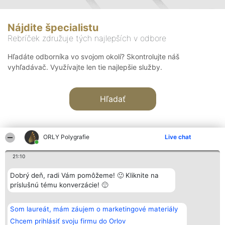
Nájdite špecialistu
Rebríček združuje tých najlepších v odbore
Hľadáte odborníka vo svojom okolí? Skontrolujte náš
vyhľadávač. Využívajte len tie najlepšie služby.
Hľadať
ORLY Polygrafie
Live chat
21:10
Organizátor hodnotenia
Hodnotenie
Kontakt
Dobrý deň, radi Vám pomôžeme! 🙂 Kliknite na
Bright Side Solutions sp. z o.
Laureáti
Kontakt
príslušnú tému konverzácie! 🙂
o. sp. k.
Lista
ul. Ruska 22
wszystkich
Wrocław 50-079
Laureatów
Som laureát, mám záujem o marketingové materiály
KRS 0000749100 | Regon
Podmienky
381313360 | NIP 8943132676
Obchodné
Chcem prihlásiť svoju firmu do Orlov