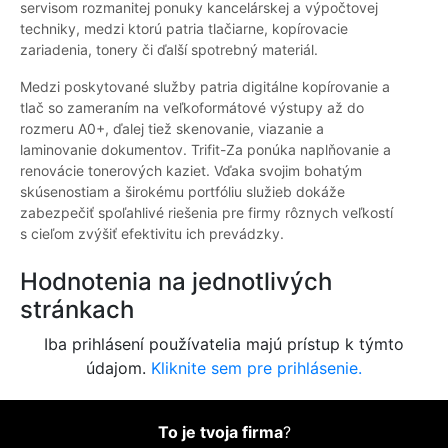
servisom rozmanitej ponuky kancelárskej a výpočtovej
techniky, medzi ktorú patria tlačiarne, kopírovacie
zariadenia, tonery či ďalší spotrebný materiál.
Medzi poskytované služby patria digitálne kopírovanie a
tlač so zameraním na veľkoformátové výstupy až do
rozmeru A0+, ďalej tiež skenovanie, viazanie a
laminovanie dokumentov. Trifit-Za ponúka naplňovanie a
renovácie tonerových kaziet. Vďaka svojim bohatým
skúsenostiam a širokému portfóliu služieb dokáže
zabezpečiť spoľahlivé riešenia pre firmy rôznych veľkostí
s cieľom zvýšiť efektivitu ich prevádzky.
Hodnotenia na jednotlivých
stránkach
Iba prihlásení používatelia majú prístup k týmto
údajom.
Kliknite sem pre prihlásenie.
To je tvoja firma
?