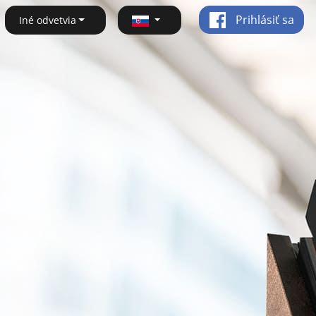
Prihlásiť sa
Iné odvetvia