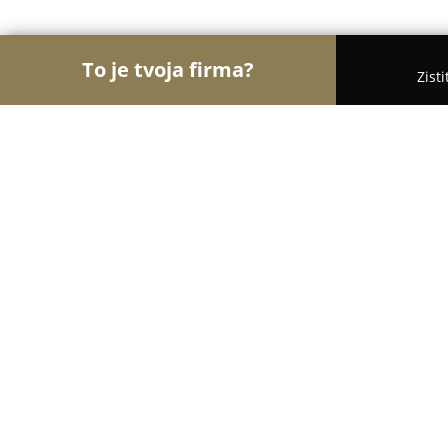
To je tvoja firma?
Zist
Orly Polygrafie
Rebríček najlepšie hodnotených 
C.solution
8.9
(19)
Nitra, Novozámocká 67
Zobraziť telefónne číslo