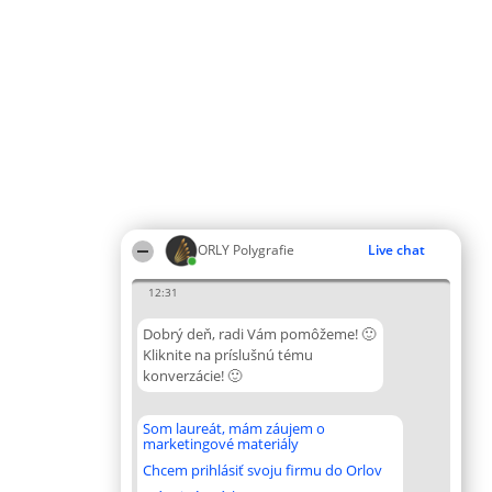
ORLY Polygrafie
Live chat
12:31
Dobrý deň, radi Vám pomôžeme! 🙂
Kliknite na príslušnú tému
konverzácie! 🙂
Som laureát, mám záujem o
marketingové materiály
Chcem prihlásiť svoju firmu do Orlov