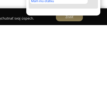
Mám inú otátku
Zistiť
vychutnať svoj úspech.
 v Nitre sa orientuje na poskytovanie
a služieb, ktoré podporujú rozvoj podnikania.
redaj, prenájom a odborný servis kancelárskych,
 tlačiarní, ktoré sú prispôsobené špecifickým
v. Ako partner uznávaných značiek, akými sú
, Canon a Brother, firma zabezpečuje kvalitné
na spoľahlivosť.
alácie zariadení ponúka C.solution aj komplexné