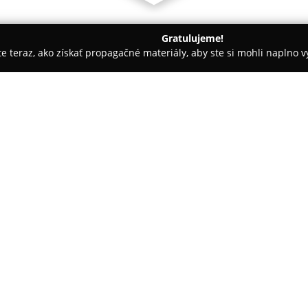
Gratulujeme!
ite teraz, ako získať propagačné materiály, aby ste si mohli naplno 
spoločností.
C.solution
O spoločnosti:
Spoločnosť
C.solution
so sídlom
komplexných tlačových riešení 
Hlavnou oblasťou činnosti je p
produkčných a veľkoformátových
požiadavkám firemných kliento
Konica Minolta, Epson, Kyocera
tlačové technológie s dôrazom 
Okrem samotnej dodávky a inšt