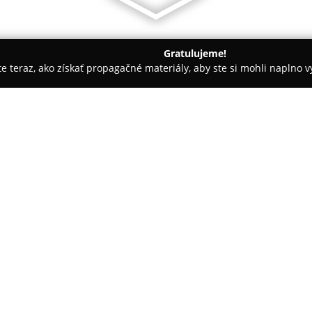
Gratulujeme!
ite teraz, ako získať propagačné materiály, aby ste si mohli naplno 
spoločností.
Layera - 3d tlač na mieru
O spoločnosti:
Layera
sa zameriava na poskyto
sídlom v Prešove a jeho okolí.
projektov a efektívne riešenia,
jednoduchých nápadov po pokro
spoločnosti patrí výroba protot
predmetov aj rôznych funkčnýc
spoľahlivosť a rýchlosť dodani