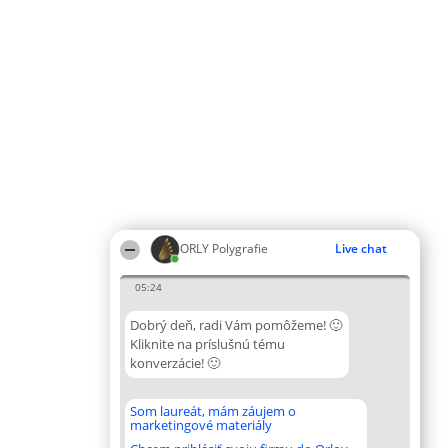
ORLY Polygrafie
Live chat
05:24
Dobrý deň, radi Vám pomôžeme! 🙂
Kliknite na príslušnú tému
konverzácie! 🙂
Som laureát, mám záujem o
marketingové materiály