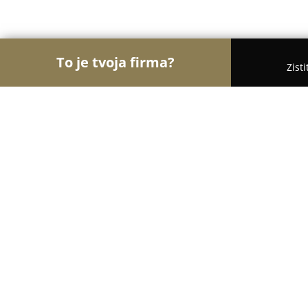
To je tvoja firma?
Zist
Orly Polygrafie
Rebríček najlepšie hodnotených 
Layera - 3d tlač na mieru
8.6
(7)
Prešov, 08001 Presov, Slovakia