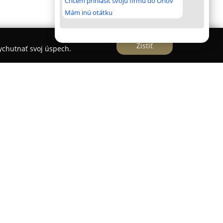
Chcem prihlásiť svoju firmu do Orlov
Mám inú otátku
Zistiť
vychutnať svoj úspech.
vanie zákazkovej 3D tlače funkčných dielov so
 Firma vyniká dôrazom na precíznu realizáciu
 ktoré pokrývajú rôzne úrovne náročnosti – od
čilé technické súčiastky. Medzi služby
ypov, menších sérií, hračiek, dekoratívnych
h komponentov. Firma je oceňovaná pre svoju
a, vďaka čomu digitálne návrhy plynule pretavuje