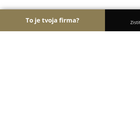
To je tvoja firma?
Zist
Orly Polygrafie
Rebríček najlepšie hodnotených 
Taco3D
8.5
(5)
Bratislava, Kopčianska 14
Zobraziť telefónne číslo