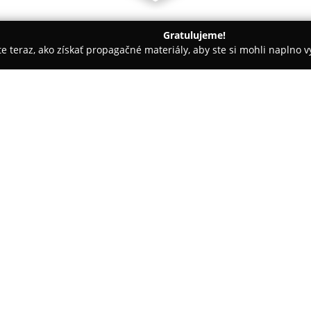
Gratulujeme!
ite teraz, ako získať propagačné materiály, aby ste si mohli naplno 
spoločností.
Taco3D
O spoločnosti:
Spoločnosť
Taco3D
so sídlom v 
oblasti 3D tlače a modelovania
detailné produkty. Pri práci v
zabezpečujú presnosť a kvalitn
Technológia FDM umožňuje spr
350 mm a presnosťou 0,1 mm. O
výber materiálov ako PLA, PET
dosiahnutie jemných detailov sl