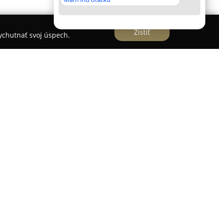
Zistiť
vychutnať svoj úspech.
Bratislave sa špecializuje na komplexné služby v
, pričom dokáže transformovať návrhy na vysoko
yužíva moderné technológie FDM a SLA, ktoré
é výsledky.
acovanie modelov s rozmermi do 350 × 350 ×
krem toho ponúka viacfarebnú tlač a široký
G a ABS s možnosťou rýchleho doručenia. Na
úži SLA tlač z rôznych typov živíc s vysokým