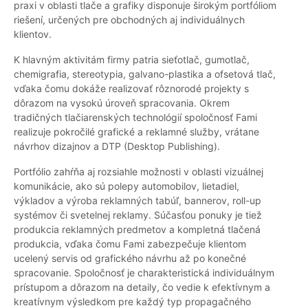
praxi v oblasti tlače a grafiky disponuje širokým portfóliom
riešení, určených pre obchodných aj individuálnych
klientov.
K hlavným aktivitám firmy patria sieťotlač, gumotlač,
chemigrafia, stereotypia, galvano-plastika a ofsetová tlač,
vďaka čomu dokáže realizovať rôznorodé projekty s
dôrazom na vysokú úroveň spracovania. Okrem
tradičných tlačiarenských technológií spoločnosť Fami
realizuje pokročilé grafické a reklamné služby, vrátane
návrhov dizajnov a DTP (Desktop Publishing).
Portfólio zahŕňa aj rozsiahle možnosti v oblasti vizuálnej
komunikácie, ako sú polepy automobilov, lietadiel,
výkladov a výroba reklamných tabúľ, bannerov, roll-up
systémov či svetelnej reklamy. Súčasťou ponuky je tiež
produkcia reklamných predmetov a kompletná tlačená
produkcia, vďaka čomu Fami zabezpečuje klientom
ucelený servis od grafického návrhu až po konečné
spracovanie. Spoločnosť je charakteristická individuálnym
prístupom a dôrazom na detaily, čo vedie k efektívnym a
kreatívnym výsledkom pre každý typ propagačného