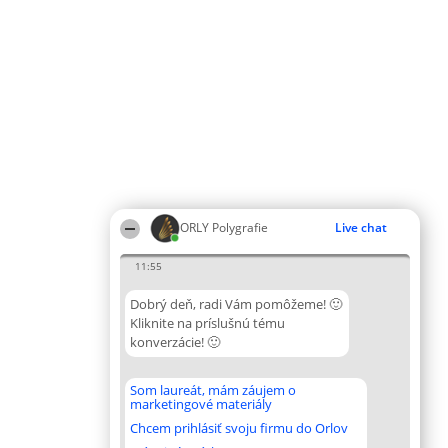
ORLY Polygrafie
Live chat
11:55
Dobrý deň, radi Vám pomôžeme! 🙂
Kliknite na príslušnú tému
konverzácie! 🙂
Som laureát, mám záujem o
marketingové materiály
Chcem prihlásiť svoju firmu do Orlov