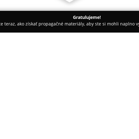
Gratulujeme!
ite teraz, ako získať propagačné materiály, aby ste si mohli naplno 
spoločností.
Acoding s.r.o
O spoločnosti:
Firma
Acoding
so sídlom v Preš
medzi stabilných dodávateľov ri
automatickej identifikácie. Jej
etikiet v kotúčoch, ako aj zabez
automatických aplikátorov. Por
a zariadenia na snímanie 1D a
ktoré slúžia na zefektívnenie f
Významnou prednosťou spoločnos