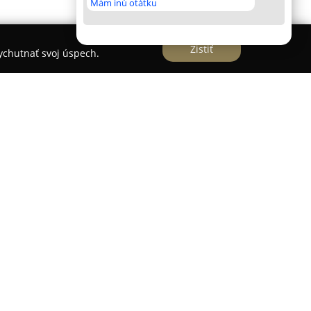
Mám inú otátku
Zistiť
vychutnať svoj úspech.
ove, ktorá pôsobí na trhu od roku 2009, patrí
ešení v oblasti polygrafie a systémov
 hlavnou činnosťou je produkcia samolepiacich
pečenie a servis pokročilých tlačiarní etikiet a
tfólio služieb zahŕňa programovateľné terminály
 2D kódov od renomovaných svetových výrobcov,
iremných procesov.
ti je rozsiahle produktové portfólio spolu s