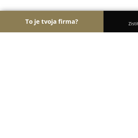
To je tvoja firma?
Zist
Orly Polygrafie
Rebríček najlepšie hodnotených 
Acoding s.r.o
8.3
(14)
Prešov, Jesenná 2695/26
Zobraziť telefónne číslo