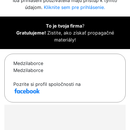
Iba prihlásení používatelia majú prístup k týmto
údajom.
Kliknite sem pre prihlásenie.
To je tvoja firma
?
Gratulujeme!
Zistite, ako získať propagačné
materiály!
Medzilaborce
Medzilaborce
Pozrite si profil spoločnosti na