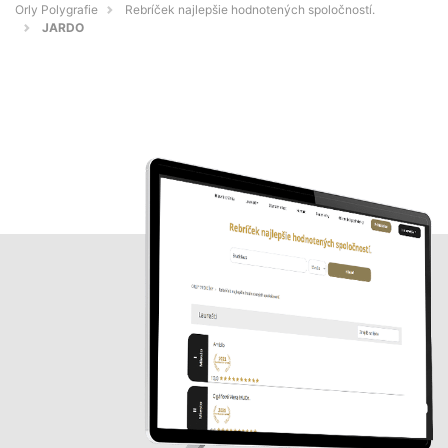
Orly Polygrafie
Rebríček najlepšie hodnotených spoločností.
JARDO