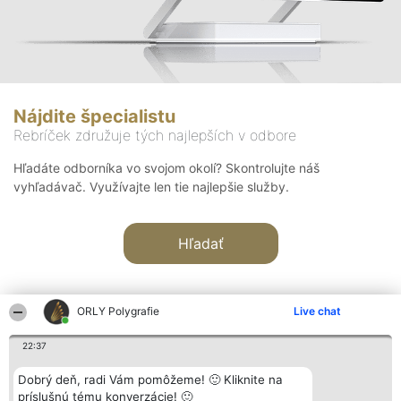
Nájdite špecialistu
Rebríček združuje tých najlepších v odbore
Hľadáte odborníka vo svojom okolí? Skontrolujte náš
vyhľadávač. Využívajte len tie najlepšie služby.
Hľadať
ORLY Polygrafie
Live chat
22:37
Organizátor hodnotenia
Hodnotenie
Kontakt
Dobrý deň, radi Vám pomôžeme! 🙂 Kliknite na
Bright Side Solutions sp. z o.
Laureáti
Kontakt
príslušnú tému konverzácie! 🙂