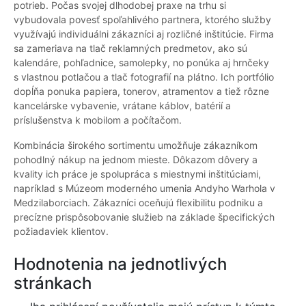
potrieb. Počas svojej dlhodobej praxe na trhu si
vybudovala povesť spoľahlivého partnera, ktorého služby
využívajú individuálni zákazníci aj rozličné inštitúcie. Firma
sa zameriava na tlač reklamných predmetov, ako sú
kalendáre, pohľadnice, samolepky, no ponúka aj hrnčeky
s vlastnou potlačou a tlač fotografií na plátno. Ich portfólio
dopĺňa ponuka papiera, tonerov, atramentov a tiež rôzne
kancelárske vybavenie, vrátane káblov, batérií a
príslušenstva k mobilom a počítačom.
Kombinácia širokého sortimentu umožňuje zákazníkom
pohodlný nákup na jednom mieste. Dôkazom dôvery a
kvality ich práce je spolupráca s miestnymi inštitúciami,
napríklad s Múzeom moderného umenia Andyho Warhola v
Medzilaborciach. Zákazníci oceňujú flexibilitu podniku a
precízne prispôsobovanie služieb na základe špecifických
požiadaviek klientov.
Hodnotenia na jednotlivých
stránkach