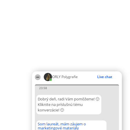
ORLY Polygrafie
Live chat
23:58
Dobrý deň, radi Vám pomôžeme! 🙂
Kliknite na príslušnú tému
konverzácie! 🙂
Som laureát, mám záujem o
marketingové materiály