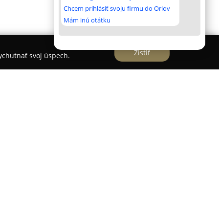
Chcem prihlásiť svoju firmu do Orlov
Mám inú otátku
Zistiť
vychutnať svoj úspech.
blovanú polygrafickú spoločnosť so sídlom v
oskytovanie komplexného portfólia tlačiarenských
uje rozmanitým polygrafickým činnostiam
e ofsetovej aj digitálnej tlače.
a dôkladnú prípravu a tvorbu tlačových dát,
aj samotnú realizáciu tlačových objednávok.