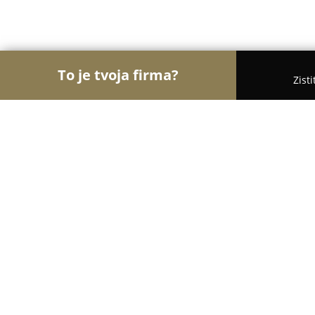
To je tvoja firma?
Zist
Orly Polygrafie
Rebríček najlepšie hodnotených 
Printing Štúdio
8.6
(22)
Žilina, Zilina