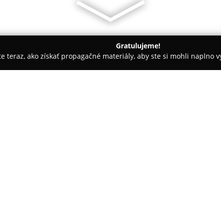
Gratulujeme!
ite teraz, ako získať propagačné materiály, aby ste si mohli naplno 
spoločností.
Printing Štúdio
O spoločnosti:
Printing Štúdio
predstavuje eta
Žiline, ktorá sa orientuje na p
služieb. Uvedená firma sa ven
zahrňujúcim aktuálne technológi
Portfólio Printing Štúdia zahŕň
výrobu tlačových predlôh, ako 