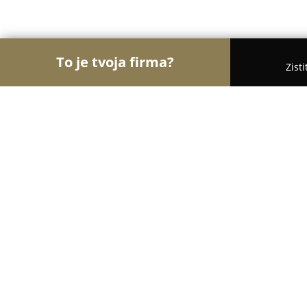
To je tvoja firma?
Zist
Orly Polygrafie
Rebríček najlepšie hodnotených 
MATAR - copycentrum a kníhviazač
9.8
(67)
Košice, Pražská 4, 1.poschodie