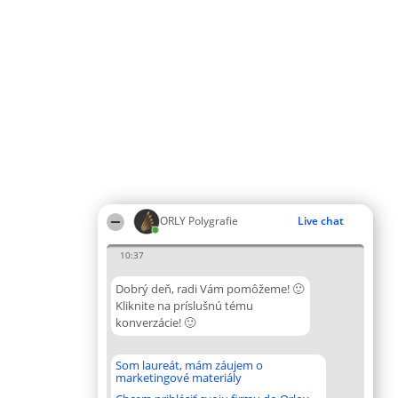
ORLY Polygrafie
Live chat
10:37
Dobrý deň, radi Vám pomôžeme! 🙂
Kliknite na príslušnú tému
konverzácie! 🙂
Som laureát, mám záujem o
marketingové materiály