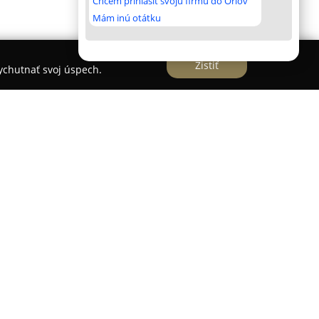
Chcem prihlásiť svoju firmu do Orlov
Mám inú otátku
Zistiť
vychutnať svoj úspech.
 oblasti polygrafických služieb v Košiciach od
poľahlivý partner pre rôzne polygrafické potreby.
omplexné služby v oblasti kopírovania, tlače a
ladie na vysokú kvalitu vyhotovenia a spokojnosť
bielu i farebnú tlač dokumentov v rozličných
ače z digitálnych médií a prostredníctvom online
opírovania zabezpečuje aj laminovanie