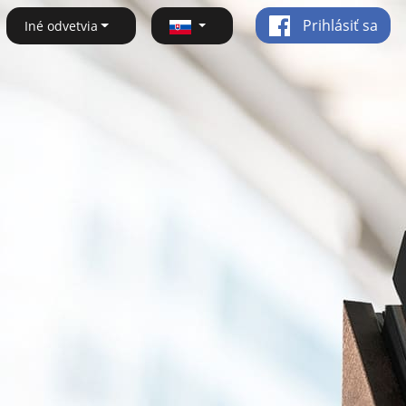
Prihlásiť sa
Iné odvetvia