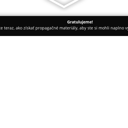
Gratulujeme!
ite teraz, ako získať propagačné materiály, aby ste si mohli naplno 
spoločností.
MATAR - copycentrum a kníhviazačstvo
stvo
O spoločnosti:
Matar
je spoločnosť pôsobiaca v
roku 2008, ktorá je známa ako s
Spoločnosť sa špecializuje na k
kníhviazačstva, pričom dôraz k
klientov. Ponuka zahŕňa čierno
formátoch, vrátane možnosti tl
služieb. Okrem štandardného k