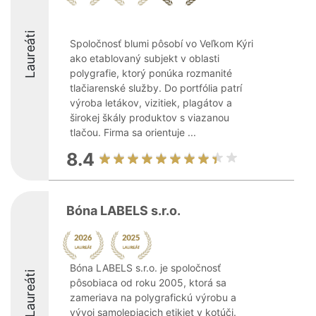
Laureáti
Spoločnosť blumi pôsobí vo Veľkom Kýri
ako etablovaný subjekt v oblasti
polygrafie, ktorý ponúka rozmanité
tlačiarenské služby. Do portfólia patrí
výroba letákov, vizitiek, plagátov a
širokej škály produktov s viazanou
tlačou. Firma sa orientuje ...
8.4
Bóna LABELS s.r.o.
Bóna LABELS s.r.o. je spoločnosť
Laureáti
pôsobiaca od roku 2005, ktorá sa
zameriava na polygrafickú výrobu a
vývoj samolepiacich etikiet v kotúči.