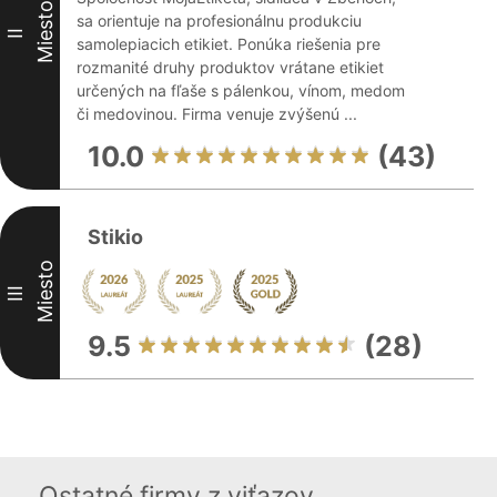
Miesto
sa orientuje na profesionálnu produkciu
II
samolepiacich etikiet. Ponúka riešenia pre
rozmanité druhy produktov vrátane etikiet
určených na fľaše s pálenkou, vínom, medom
či medovinou. Firma venuje zvýšenú ...
10.0
(43)
Stikio
Miesto
III
9.5
(28)
Ostatné firmy z viťazov