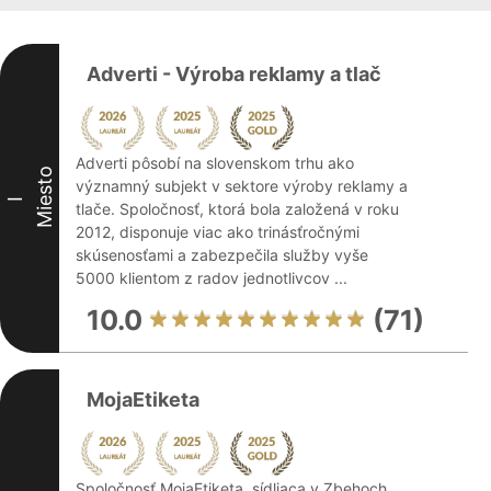
Adverti - Výroba reklamy a tlač
Adverti pôsobí na slovenskom trhu ako
Miesto
významný subjekt v sektore výroby reklamy a
I
tlače. Spoločnosť, ktorá bola založená v roku
2012, disponuje viac ako trinásťročnými
skúsenosťami a zabezpečila služby vyše
5000 klientom z radov jednotlivcov ...
10.0
(71)
MojaEtiketa
Spoločnosť MojaEtiketa, sídliaca v Zbehoch,