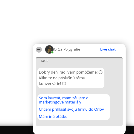
ORLY Polygrafie
Live chat
14:39
Dobrý deň, radi Vám pomôžeme! 🙂
Kliknite na príslušnú tému
konverzácie! 🙂
Som laureát, mám záujem o
marketingové materiály
Chcem prihlásiť svoju firmu do Orlov
Mám inú otátku