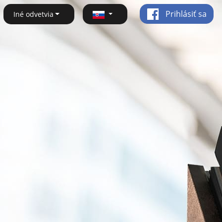
Prihlásiť sa
Iné odvetvia