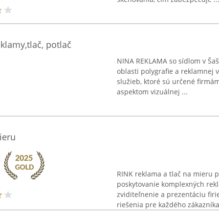
lamy,tlač, potlač
NINA REKLAMA so sídlom v Šašt
oblasti polygrafie a reklamnej 
služieb, ktoré sú určené firmá
aspektom vizuálnej ...
ieru
RINK reklama a tlač na mieru p
poskytovanie komplexných rekl
zviditeľnenie a prezentáciu fi
riešenia pre každého zákazníka 