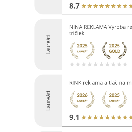
8.7
NINA REKLAMA Výroba rek
tričiek
Laureáti
RINK reklama a tlač na m
Laureáti
9.1