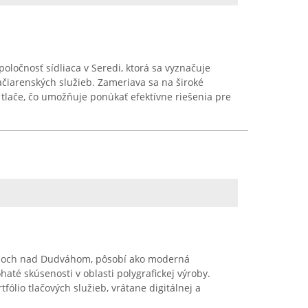
spoločnosť sídliaca v Seredi, ktorá sa vyznačuje
ačiarenských služieb. Zameriava sa na široké
 tlače, čo umožňuje ponúkať efektívne riešenia pre
ovanoch nad Dudváhom, pôsobí ako moderná
haté skúsenosti v oblasti polygrafickej výroby.
fólio tlačových služieb, vrátane digitálnej a