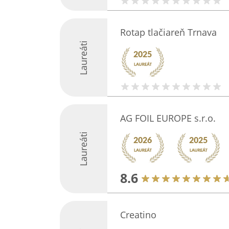
Rotap tlačiareň Trnava
Laureáti
AG FOIL EUROPE s.r.o.
Laureáti
8.6
Creatino