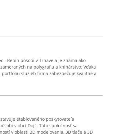
ec - Rebin pôsobí v Trnave a je známa ako
b zameraných na polygrafiu a knihárstvo. Vďaka
 portfóliu služieb firma zabezpečuje kvalitné a
dstavuje etablovaného poskytovateľa
pôsobí v obci Dojč. Táto spoločnosť sa
nností v oblasti 3D modelovania, 3D tlače a 3D
.