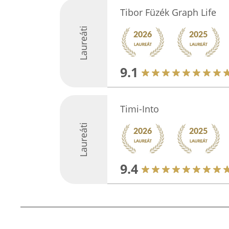
Tibor Füzék Graph Life
Laureáti
9.1
Timi-Into
Laureáti
9.4