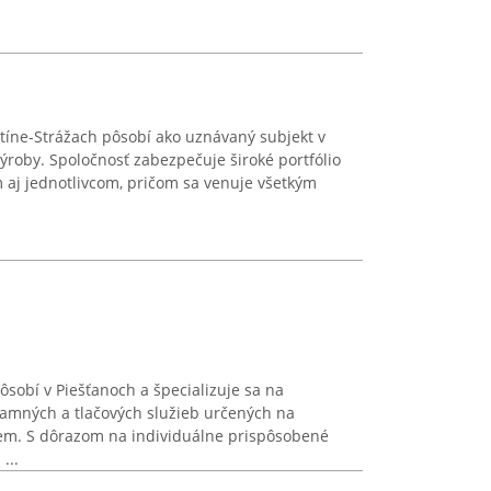
íne-Strážach pôsobí ako uznávaný subjekt v
výroby. Spoločnosť zabezpečuje široké portfólio
m aj jednotlivcom, pričom sa venuje všetkým
ôsobí v Piešťanoch a špecializuje sa na
amných a tlačových služieb určených na
riem. S dôrazom na individuálne prispôsobené
...