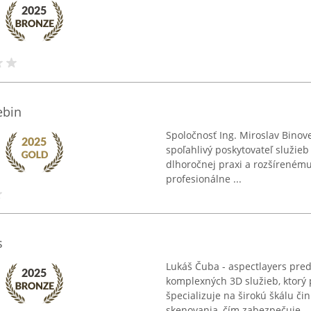
ebin
Spoločnosť Ing. Miroslav Binov
spoľahlivý poskytovateľ služie
dlhoročnej praxi a rozšírenému
profesionálne ...
s
Lukáš Čuba - aspectlayers pre
komplexných 3D služieb, ktorý 
špecializuje na širokú škálu či
skenovania, čím zabezpečuje ..