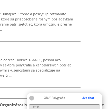
v Dunajskej Strede a poskytuje rozmanité
y, ktoré sú prispôsobené rôznym požiadavkám
anie patrí sieťotlač, ktorá umožňuje presné
..
 na adrese Hodská 1644/69, pôsobí ako
 v sektore polygrafie a kancelárskych potrieb.
nými skúsenosťami sa špecializuje na
vajú ...
ORLY Polygrafie
Live chat
Organizátor hodnotenia
Hodnotenie
Kontakt
22:36