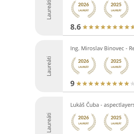
Laureáti
8.6
Ing. Miroslav Binovec - R
Laureáti
9
Lukáš Čuba - aspectlayer
Laureáti