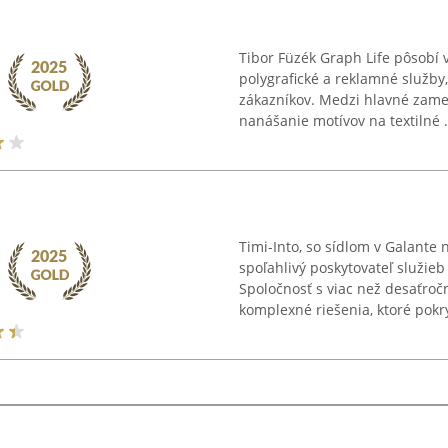
Tibor Füzék Graph Life pôsobí 
polygrafické a reklamné služb
zákazníkov. Medzi hlavné zamer
nanášanie motívov na textilné .
Timi-Into, so sídlom v Galante
spoľahlivý poskytovateľ služieb
Spoločnosť s viac než desaťroč
komplexné riešenia, ktoré pokrý