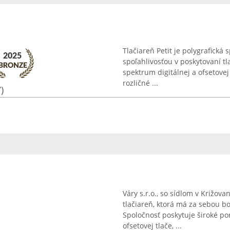
Tlačiareň Petit je polygrafická 
spoľahlivosťou v poskytovaní tl
spektrum digitálnej a ofsetovej
rozličné ...
)
Váry s.r.o., so sídlom v Križ
tlačiareň, ktorá má za sebou bo
Spoločnosť poskytuje široké port
ofsetovej tlače, ...