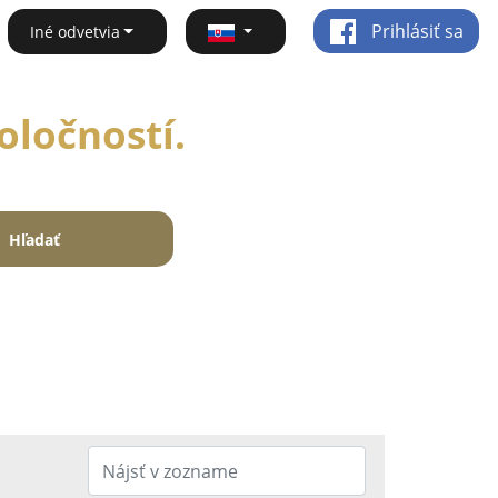
Prihlásiť sa
Iné odvetvia
oločností.
Hľadať