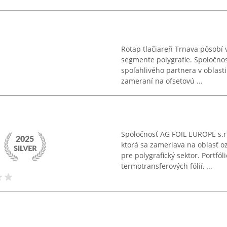
Rotap tlačiareň Trnava pôsobí v
segmente polygrafie. Spoločnos
spoľahlivého partnera v oblast
zameraní na ofsetovú ...
Spoločnosť AG FOIL EUROPE s.r.
ktorá sa zameriava na oblasť o
pre polygrafický sektor. Portfól
termotransferových fólií, ...