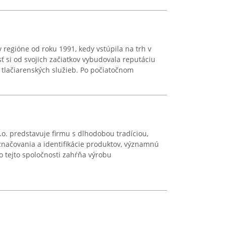
 regióne od roku 1991, kedy vstúpila na trh v
ť si od svojich začiatkov vybudovala reputáciu
i tlačiarenských služieb. Po počiatočnom
o. predstavuje firmu s dlhodobou tradíciou,
značovania a identifikácie produktov, významnú
io tejto spoločnosti zahŕňa výrobu