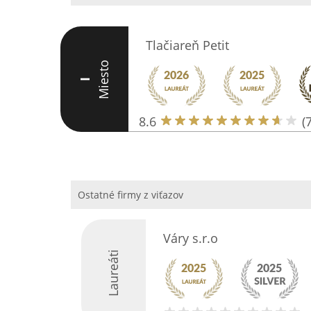
Tlačiareň Petit
Miesto
I
8.6
(7
Ostatné firmy z viťazov
Váry s.r.o
Laureáti