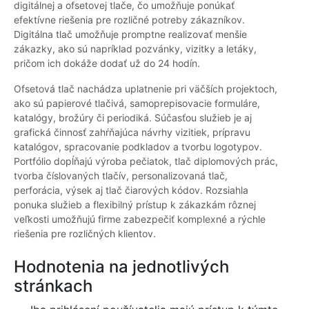
digitálnej a ofsetovej tlače, čo umožňuje ponúkať
efektívne riešenia pre rozličné potreby zákazníkov.
Digitálna tlač umožňuje promptne realizovať menšie
zákazky, ako sú napríklad pozvánky, vizitky a letáky,
pričom ich dokáže dodať už do 24 hodín.
Ofsetová tlač nachádza uplatnenie pri väčších projektoch,
ako sú papierové tlačivá, samoprepisovacie formuláre,
katalógy, brožúry či periodiká. Súčasťou služieb je aj
grafická činnosť zahŕňajúca návrhy vizitiek, prípravu
katalógov, spracovanie podkladov a tvorbu logotypov.
Portfólio dopĺňajú výroba pečiatok, tlač diplomových prác,
tvorba číslovaných tlačív, personalizovaná tlač,
perforácia, výsek aj tlač čiarových kódov. Rozsiahla
ponuka služieb a flexibilný prístup k zákazkám rôznej
veľkosti umožňujú firme zabezpečiť komplexné a rýchle
riešenia pre rozličných klientov.
Hodnotenia na jednotlivých
stránkach