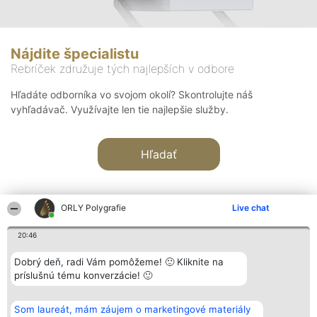
Nájdite špecialistu
Rebríček združuje tých najlepších v odbore
Hľadáte odborníka vo svojom okolí? Skontrolujte náš
vyhľadávač. Využívajte len tie najlepšie služby.
Hľadať
ORLY Polygrafie
Live chat
20:46
Organizátor hodnotenia
Hodnotenie
Kontakt
Dobrý deň, radi Vám pomôžeme! 🙂 Kliknite na
Bright Side Solutions sp. z o.
Laureáti
Kontakt
príslušnú tému konverzácie! 🙂
o. sp. k.
Lista
ul. Ruska 22
wszystkich
Wrocław 50-079
Laureatów
Som laureát, mám záujem o marketingové materiály
KRS 0000749100 | Regon
Podmienky