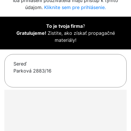
Iba prihlásení používatelia majú prístup k týmto
údajom.
Kliknite sem pre prihlásenie.
To je tvoja firma
?
Gratulujeme!
Zistite, ako získať propagačné
materiály!
Sereď
Parková 2883/16