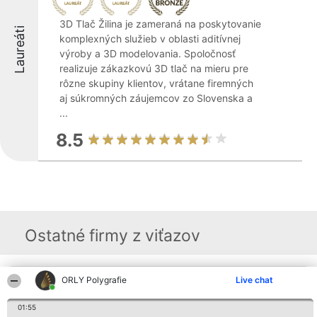
3D Tlač Žilina je zameraná na poskytovanie
Laureáti
komplexných služieb v oblasti aditívnej
výroby a 3D modelovania. Spoločnosť
realizuje zákazkovú 3D tlač na mieru pre
rôzne skupiny klientov, vrátane firemných
aj súkromných záujemcov zo Slovenska a
...
8.5
Ostatné firmy z viťazov
ORLY Polygrafie
Live chat
Organizátor hodnotenia
Hodnotenie
Kontakt
Bright Side Solutions sp. z o.
Laureáti
Kontakt
o. sp. k.
Lista
01:55
ul. Ruska 22
wszystkich