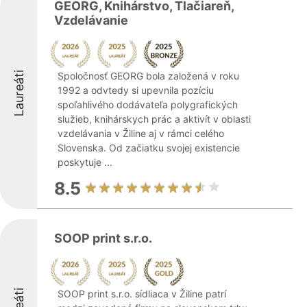
GEORG, Knihárstvo, Tlačiareň,
Vzdelávanie
Laureáti
Spoločnosť GEORG bola založená v roku
1992 a odvtedy si upevnila pozíciu
spoľahlivého dodávateľa polygrafických
služieb, knihárskych prác a aktivít v oblasti
vzdelávania v Žiline aj v rámci celého
Slovenska. Od začiatku svojej existencie
poskytuje ...
8.5
SOOP print s.r.o.
SOOP print s.r.o. sídliaca v Žiline patrí