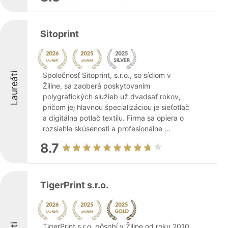
Sitoprint
Laureáti
Spoločnosť Sitoprint, s.r.o., so sídlom v
Žiline, sa zaoberá poskytovaním
polygrafických služieb už dvadsať rokov,
pričom jej hlavnou špecializáciou je sieťotlač
a digitálna potlač textilu. Firma sa opiera o
rozsiahle skúsenosti a profesionálne ...
8.7
TigerPrint s.r.o.
TigerPrint s.r.o. pôsobí v Žiline od roku 2010