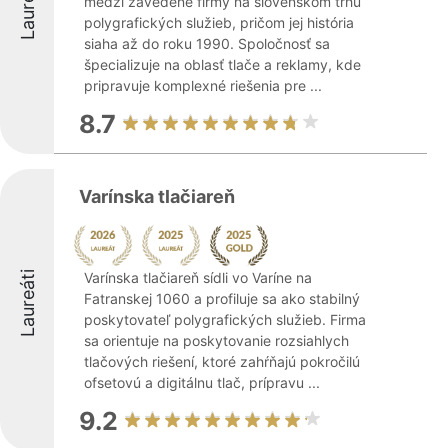
Laureáti
medzi zavedené firmy na slovenskom trhu
polygrafických služieb, pričom jej história
siaha až do roku 1990. Spoločnosť sa
špecializuje na oblasť tlače a reklamy, kde
pripravuje komplexné riešenia pre ...
8.7
Varínska tlačiareň
Laureáti
Varínska tlačiareň sídli vo Varíne na
Fatranskej 1060 a profiluje sa ako stabilný
poskytovateľ polygrafických služieb. Firma
sa orientuje na poskytovanie rozsiahlych
tlačových riešení, ktoré zahŕňajú pokročilú
ofsetovú a digitálnu tlač, prípravu ...
9.2