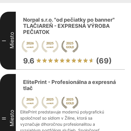
Norpal s.r.o. "od pečiatky po banner"
TLAČIAREŇ - EXPRESNÁ VÝROBA
PEČIATOK
Miesto
I
9.6
(69)
ElitePrint - Profesionálna a expresná
tlač
ElitePrint predstavuje modernú polygrafickú
Miesto
spoločnosť so sídlom v Žiline, ktorá sa
II
vyznačuje dlhoročnou profesionalitou a
rozsiahlym portfóliom služieb. Spoločnosť