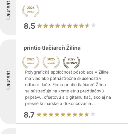
Laureáti
8.5
printio tlačiareň Žilina
Laureáti
Polygrafická spoločnosť pôsobiaca v Žiline
má viac ako pätnásťročné skúsenosti v
odbore tlače. Firma printio tlačiareň Žilina
sa sústreďuje na kompletnú predtlačovú
prípravu, ofsetovú a digitálnu tlač, ako aj na
presné knihárske a dokončovacie ...
8.7